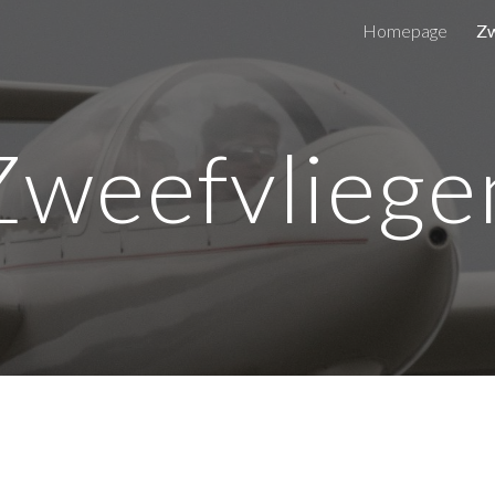
Homepage
Zw
ip to main content
Skip to navigat
Zweefvliege