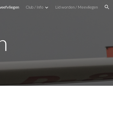
eefvliegen
Club / Info
Lid worden / Meevliegen
ion
n