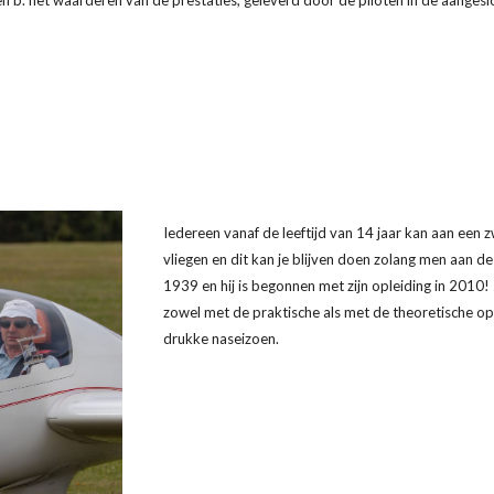
en b. het waarderen van de prestaties, geleverd door de piloten in de aangesl
Iedereen vanaf de leeftijd van 14 jaar kan aan een 
vliegen en dit kan je blijven doen zolang men aan d
1939 en hij is begonnen met zijn opleiding in 2010!
zowel met de praktische als met de theoretische opl
drukke naseizoen.