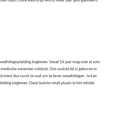
oten clubs. Deze wedstrijd wordt ieder jaar georganiseerd
zweefvliegopleiding beginnen. Vanaf 16 jaar mag men al solo
e medische vereisten voldoet. Ons oudste lid is geboren in
 Je bent dus nooit te oud om te leren zweefvliegen. Je kan
eiding beginnen. Deze laatste vindt plaats in het minder