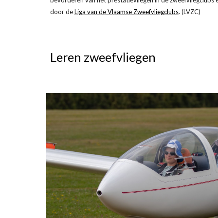
bevorderen van het prestatievliegen in de zweefvliegclubs 
door de
Liga van de Vlaamse Zweefvliegclubs
. (LVZC)
Leren zweefvliegen