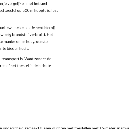
 je vergelijken met het snel
eeftoestel op 500 m hoogte is, lost
uurbewuste keuze. Je hebt hierbij
weinig brandstof verbruikt. Het
jke manier om in het groenste
r te bieden heeft.
en teamsport is. Want zonder de
en of het toestel in de lucht te
een onderscheid gemaakt tussen vluchten met toestellen met 15-meter spanwijd