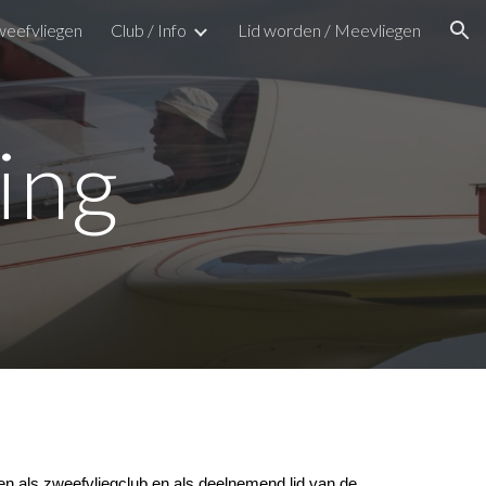
eefvliegen
Club / Info
Lid worden / Meevliegen
ion
ing
ten als zweefvliegclub en als deelnemend lid van de