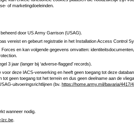
e- of marketingdoeleinden.
ite beheerd door US Army Garrison (USAG).
iepas vereist en gebeurt registratie in het Installation Access Control 
. Forces en kan volgende gegevens omvatten: identiteitsdocumenten,
otection.
el 3 jaar (langer bij ‘adverse-flagged’ records).
e voor deze IACS-verwerking en heeft geen toegang tot deze databan
 tot geen toegang tot het terrein en dus geen deelname aan de vliegact
SAG-uitvoeringsrichtlijnen (bv.
https://home.army.mil/bavaria/4417
rkt wanneer nodig.
lzc.be
.