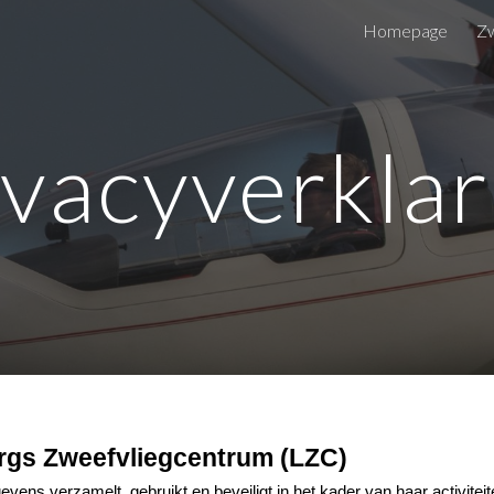
Homepage
Zw
ip to main content
Skip to navigat
ivacyverklar
rgs Zweefvliegcentrum (LZC)
vens verzamelt, gebruikt en beveiligt in het kader van haar activitei