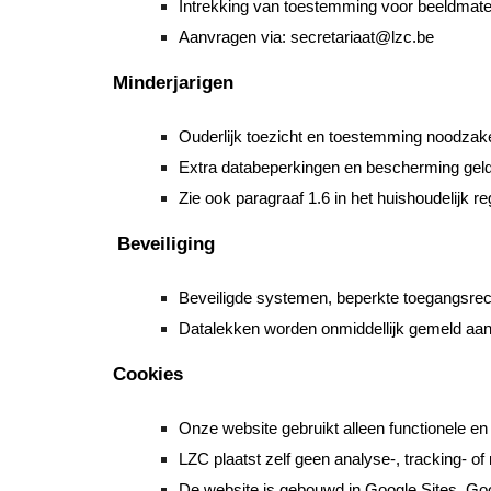
Intrekking van toestemming voor beeldmate
Aanvragen via: secretariaat@lzc.be
Minderjarigen
Ouderlijk toezicht en toestemming noodzake
Extra databeperkingen en bescherming geld
Zie ook paragraaf 1.6 in het huishoudelijk r
Beveiliging
Beveiligde systemen, beperkte toegangsrech
Datalekken worden onmiddellijk gemeld aan
Cookies
Onze website gebruikt alleen functionele en
LZC plaatst zelf geen analyse-, tracking- o
De website is gebouwd in Google Sites. Goog