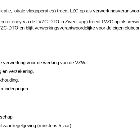
atie, lokale vliegoperaties) treedt LZC op als verwerkingsverantwoor
en recency via de LVZC-DTO in Zweef.app) treedt LVZC op als verwer
C-DTO en blijft verwerkingsverantwoordelijke voor de eigen clubcon
 verwerking voor de werking van de VZW.
g en verzekering.
khouding.
minderjarigen.
tschap.
tvaartregelgeving (minstens 5 jaar).