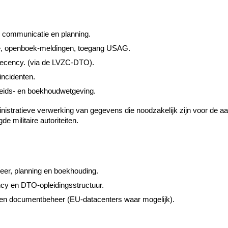
, communicatie en planning.
atie, openboek-meldingen, toegang USAG.
 recency.
(via de LVZC-DTO).
incidenten.
igheids- en boekhoudwetgeving.
inistratieve verwerking van gegevens die noodzakelijk zijn voor de a
e militaire autoriteiten.
heer, planning en boekhouding.
cy en DTO-opleidingsstructuur.
en documentbeheer (EU-datacenters waar mogelijk).