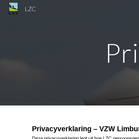
LZC
Sk
Pr
Privacyverklaring – VZW Limbu
Deze privacyverklaring legt uit hoe LZC persoonsgege