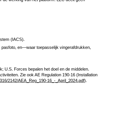
System (IACS).
 pasfoto, en—waar toepasselijk vingerafdrukken,
k; U.S. Forces bepalen het doel en de middelen.
iviteiten. Zie ook AE Regulation 190-16 (Installation
/4316/2142/AEA_Reg_190-16_-_April_2024.pdf
).