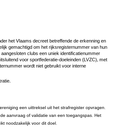
nder het Vlaams decreet betreffende de erkenning en
telijk gemachtigd om het rijksregisternummer van hun
hun aangesloten clubs een uniek identificatienummer
sluitend voor sportfederatie-doeleinden (LVZC), met
sternummer wordt niet gebruikt voor interne
ratie.
reniging een uittreksel uit het strafregister opvragen.
r de aanvraag of validatie van een toegangspas. Het
t noodzakelijk voor dit doel.