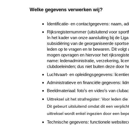
Welke gegevens verwerken wij?
Identificatie- en contactgegevens: naam, ad
Rijksregisternummer (uitsluitend voor sport
In het kader van onze aansluiting bij de L
subsidiëring van de georganiseerde sportse
leden op te vragen en te bewaren. Dit volgt 
mogen opvragen en hiervoor het rijksregist
name: ledenadministratie, verzekering, licen
clubdoeleinden; dus niet buiten deze door h
Luchtvaart- en opleidingsgegevens: licentie
Administratieve en financiële gegevens: lid
Beeldmateriaal: foto’s en video’s van clubac
Uittreksel uit het strafregister: Voor leden d
Dit gebeurt uitsluitend omdat dit een verpli
uittreksel wordt enkel ingezien door een bep
Technische gegevens: functionele websitec