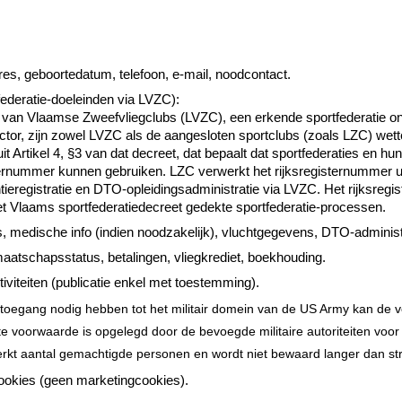
res, geboortedatum, telefoon, e-mail, noodcontact.
federatie-doeleinden via LVZC):
iga van Vlaamse Zweefvliegclubs (LVZC), een erkende sportfederatie o
ctor, zijn zowel LVZC als de aangesloten sportclubs (zoals LZC) wet
uit Artikel 4, §3 van dat decreet, dat bepaalt dat sportfederaties en 
ernummer kunnen gebruiken. LZC verwerkt het rijksregisternummer uit
tieregistratie en DTO‑opleidingsadministratie via LVZC. Het rijksregi
et Vlaams sportfederatiedecreet gedekte sportfederatie‑processen.
s, medische info (indien noodzakelijk), vluchtgegevens, DTO-administ
maatschapsstatus, betalingen, vliegkrediet, boekhouding.
tiviteiten (publicatie enkel met toestemming).
ie toegang nodig hebben tot het militair domein van de US Army kan de ve
chte voorwaarde is opgelegd door de bevoegde militaire autoriteiten voo
erkt aantal gemachtigde personen en wordt niet bewaard langer dan strik
ookies (geen marketingcookies).